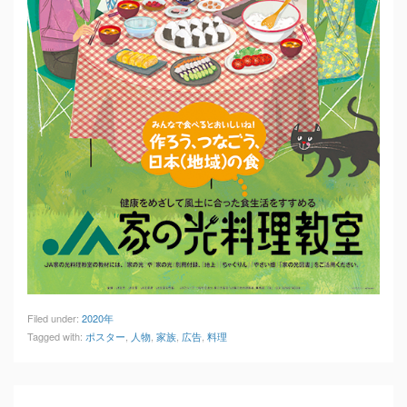
Filed under:
2020年
Tagged with:
ポスター
,
人物
,
家族
,
広告
,
料理