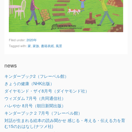
Filed under:
2020年
Tagged with:
家
,
家族
,
書籍表紙
,
風景
news
キンダーブック2（フレーベル館）
きょうの健康（NHK出版）
ダイヤモンド・ザイ8月号（ダイヤモンド社）
ウィズダム 7月号（共同通信社）
ハレやか 8月号（朝日新聞出版）
キンダーブック２ 7月号（フレーベル館）
対話が生まれる絵本の読み聞かせ 感じる・考える・伝える力を育
む15のおはなし(ナツメ社)