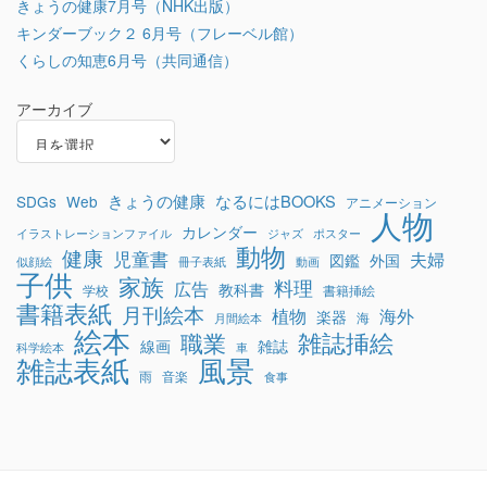
きょうの健康7月号（NHK出版）
キンダーブック２ 6月号（フレーベル館）
くらしの知恵6月号（共同通信）
アーカイブ
きょうの健康
なるにはBOOKS
SDGs
Web
アニメーション
人物
カレンダー
イラストレーションファイル
ジャズ
ポスター
動物
健康
児童書
夫婦
図鑑
外国
似顔絵
冊子表紙
動画
子供
家族
料理
広告
教科書
学校
書籍挿絵
書籍表紙
月刊絵本
植物
海外
楽器
海
月間絵本
絵本
雑誌挿絵
職業
線画
雑誌
科学絵本
車
雑誌表紙
風景
雨
音楽
食事