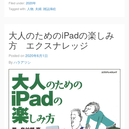
Filed under:
2020年
Tagged with:
人物
,
夫婦
,
雑誌挿絵
大人のためのiPadの楽しみ
方 エクスナレッジ
Posted on
2020年6月1日
By
ハラアツシ