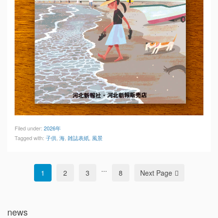
Filed under:
2026年
Tagged with:
子供
,
海
,
雑誌表紙
,
風景
...
1
2
3
8
Next Page
news