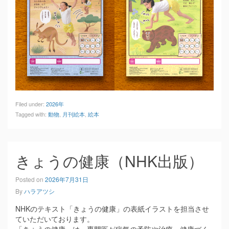
Filed under:
2026年
Tagged with:
動物
,
月刊絵本
,
絵本
きょうの健康（NHK出版）
Posted on
2026年7月31日
By
ハラアツシ
NHKのテキスト「きょうの健康」の表紙イラストを担当させ
ていただいております。
「きょうの健康」は、専門医が病気の予防や治療、健康づく