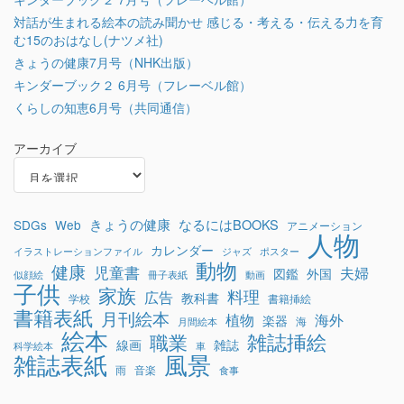
対話が生まれる絵本の読み聞かせ 感じる・考える・伝える力を育
む15のおはなし(ナツメ社)
きょうの健康7月号（NHK出版）
キンダーブック２ 6月号（フレーベル館）
くらしの知恵6月号（共同通信）
アーカイブ
きょうの健康
なるにはBOOKS
SDGs
Web
アニメーション
人物
カレンダー
イラストレーションファイル
ジャズ
ポスター
動物
健康
児童書
夫婦
図鑑
外国
似顔絵
冊子表紙
動画
子供
家族
料理
広告
教科書
学校
書籍挿絵
書籍表紙
月刊絵本
植物
海外
楽器
海
月間絵本
絵本
雑誌挿絵
職業
線画
雑誌
科学絵本
車
雑誌表紙
風景
雨
音楽
食事