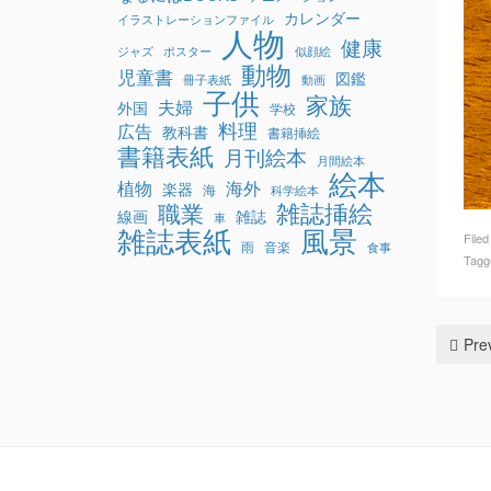
カレンダー
イラストレーションファイル
人物
健康
ジャズ
ポスター
似顔絵
動物
児童書
図鑑
冊子表紙
動画
子供
家族
夫婦
外国
学校
料理
広告
教科書
書籍挿絵
書籍表紙
月刊絵本
月間絵本
絵本
植物
海外
楽器
海
科学絵本
雑誌挿絵
職業
線画
雑誌
車
雑誌表紙
風景
File
雨
音楽
食事
Tagg
Pre