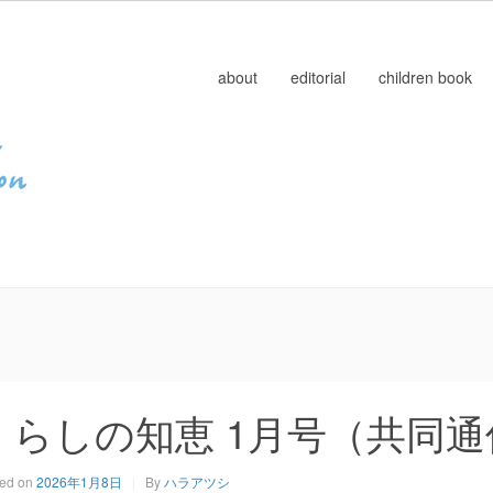
about
editorial
children book
）
くらしの知恵 1月号（共同通
ted on
2026年1月8日
By
ハラアツシ