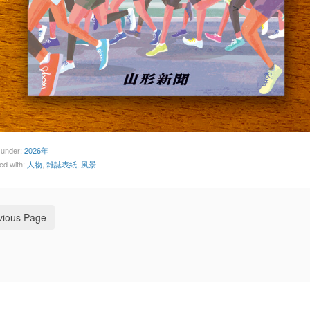
d under:
2026年
ed with:
人物
,
雑誌表紙
,
風景
vious Page