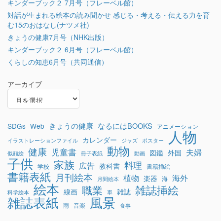
キンダーブック２ 7月号（フレーベル館）
対話が生まれる絵本の読み聞かせ 感じる・考える・伝える力を育
む15のおはなし(ナツメ社)
きょうの健康7月号（NHK出版）
キンダーブック２ 6月号（フレーベル館）
くらしの知恵6月号（共同通信）
アーカイブ
きょうの健康
なるにはBOOKS
SDGs
Web
アニメーション
人物
カレンダー
イラストレーションファイル
ジャズ
ポスター
動物
健康
児童書
夫婦
図鑑
外国
似顔絵
冊子表紙
動画
子供
家族
料理
広告
教科書
学校
書籍挿絵
書籍表紙
月刊絵本
植物
海外
楽器
海
月間絵本
絵本
雑誌挿絵
職業
線画
雑誌
科学絵本
車
雑誌表紙
風景
雨
音楽
食事